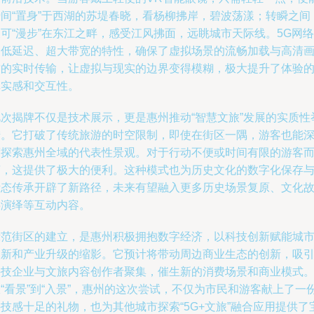
瞬间“置身”于西湖的苏堤春晓，看杨柳拂岸，碧波荡漾；转瞬之间
可“漫步”在东江之畔，感受江风拂面，远眺城市天际线。5G网络
超低延迟、超大带宽的特性，确保了虚拟场景的流畅加载与高清
质的实时传输，让虚拟与现实的边界变得模糊，极大提升了体验
真实感和交互性。
此次揭牌不仅是技术展示，更是惠州推动“智慧文旅”发展的实质性
措。它打破了传统旅游的时空限制，即使在街区一隅，游客也能
度探索惠州全域的代表性景观。对于行动不便或时间有限的游客
言，这提供了极大的便利。这种模式也为历史文化的数字化保存
活态传承开辟了新路径，未来有望融入更多历史场景复原、文化
事演绎等互动内容。
示范街区的建立，是惠州积极拥抱数字经济，以科技创新赋能城
更新和产业升级的缩影。它预计将带动周边商业生态的创新，吸
科技企业与文旅内容创作者聚集，催生新的消费场景和商业模式
“看景”到“入景”，惠州的这次尝试，不仅为市民和游客献上了一
技感十足的礼物，也为其他城市探索“5G+文旅”融合应用提供了