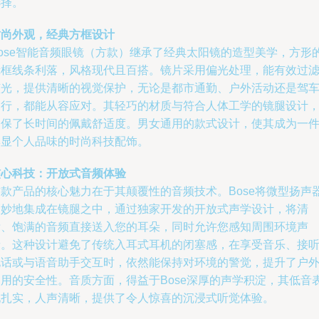
选择。
时尚外观，经典方框设计
Bose智能音频眼镜（方款）继承了经典太阳镜的造型美学，方形
镜框线条利落，风格现代且百搭。镜片采用偏光处理，能有效过
眩光，提供清晰的视觉保护，无论是都市通勤、户外活动还是驾
出行，都能从容应对。其轻巧的材质与符合人体工学的镜腿设计
确保了长时间的佩戴舒适度。男女通用的款式设计，使其成为一
彰显个人品味的时尚科技配饰。
核心科技：开放式音频体验
这款产品的核心魅力在于其颠覆性的音频技术。Bose将微型扬声
巧妙地集成在镜腿之中，通过独家开发的开放式声学设计，将清
晰、饱满的音频直接送入您的耳朵，同时允许您感知周围环境声
音。这种设计避免了传统入耳式耳机的闭塞感，在享受音乐、接
电话或与语音助手交互时，依然能保持对环境的警觉，提升了户
使用的安全性。音质方面，得益于Bose深厚的声学积淀，其低音
现扎实，人声清晰，提供了令人惊喜的沉浸式听觉体验。