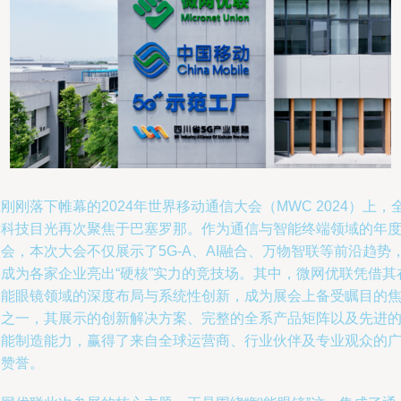
刚刚落下帷幕的2024年世界移动通信大会（MWC 2024）上，
球科技目光再次聚焦于巴塞罗那。作为通信与智能终端领域的年
会，本次大会不仅展示了5G-A、AI融合、万物智联等前沿趋势
更成为各家企业亮出“硬核”实力的竞技场。其中，微网优联凭借其
智能眼镜领域的深度布局与系统性创新，成为展会上备受瞩目的
点之一，其展示的创新解决方案、完整的全系产品矩阵以及先进
智能制造能力，赢得了来自全球运营商、行业伙伴及专业观众的
泛赞誉。