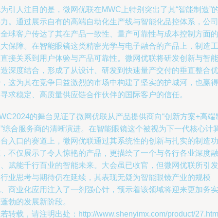
尤为引人注目的是，微网优联在MWC上特别突出了其“智能制造”
实力。通过展示自有的高端自动化生产线与智能化品控体系，公
向全球客户传达了其在产品一致性、量产可靠性与成本控制方面
强大保障。在智能眼镜这类精密光学与电子融合的产品上，制造
艺直接关系到用户体验与产品可靠性。微网优联将研发创新与智
制造深度结合，形成了从设计、研发到快速量产交付的垂直整合
势，这为其在竞争日益激烈的市场中构建了坚实的护城河，也赢
了寻求稳定、高质量供应链合作伙伴的国际客户的信任。
WC2024的舞台见证了微网优联从产品提供商向“创新方案+高端
造”综合服务商的清晰演进。在智能眼镜这个被视为下一代核心计
平台入口的赛道上，微网优联通过其系统性的创新与扎实的制造
底，不仅展示了令人惊艳的产品，更描绘了一个与各行各业深度
合、赋能千行百业的智能未来。大会虽已收官，但微网优联所引
的行业思考与期待仍在延续，其表现无疑为智能眼镜产业的规模
化、商业化应用注入了一剂强心针，预示着该领域将迎来更加务
与蓬勃的发展新阶段。
若转载，请注明出处：http://www.shenyimx.com/product/27.htm