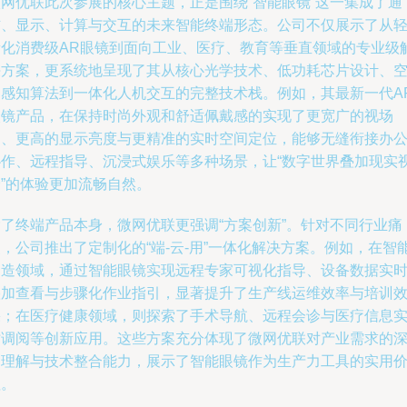
微网优联此次参展的核心主题，正是围绕“智能眼镜”这一集成了通
信、显示、计算与交互的未来智能终端形态。公司不仅展示了从
量化消费级AR眼镜到面向工业、医疗、教育等垂直领域的专业级
决方案，更系统地呈现了其从核心光学技术、低功耗芯片设计、
间感知算法到一体化人机交互的完整技术栈。例如，其最新一代A
眼镜产品，在保持时尚外观和舒适佩戴感的实现了更宽广的视场
角、更高的显示亮度与更精准的实时空间定位，能够无缝衔接办
协作、远程指导、沉浸式娱乐等多种场景，让“数字世界叠加现实
野”的体验更加流畅自然。
除了终端产品本身，微网优联更强调“方案创新”。针对不同行业痛
，公司推出了定制化的“端-云-用”一体化解决方案。例如，在智
制造领域，通过智能眼镜实现远程专家可视化指导、设备数据实
叠加查看与步骤化作业指引，显著提升了生产线运维效率与培训
果；在医疗健康领域，则探索了手术导航、远程会诊与医疗信息
时调阅等创新应用。这些方案充分体现了微网优联对产业需求的
刻理解与技术整合能力，展示了智能眼镜作为生产力工具的实用
值。